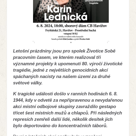
Letošní prázdniny jsou pro spolek Životice Sobě
pracovním časem, ve kterém realizoval tři
významné projekty k upomenutí 80. výročí životické
tragédie, jedné z největších genocidních akcí
spáchaných nacisty na našem území za druhé
světové války.
K tragické události došlo v ranních hodinách 6. 8.
1944, kdy v odvetě za nepřipravenou a nevydařenou
akci místní odbojové skupiny zavraždilo gestapo
třicet šest místních mužů a chlapců. Při následných
represích zemřeli další lidé, několik desítek jich
bylo deportováno do koncentračních táborů.