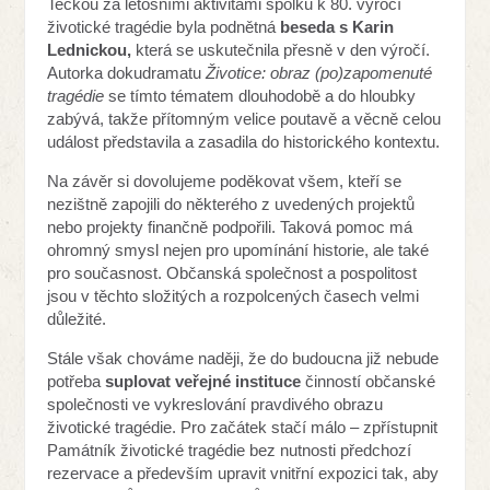
Tečkou za letošními aktivitami spolku k 80. výročí
životické tragédie byla podnětná
beseda s Karin
Lednickou,
která se uskutečnila přesně v den výročí.
Autorka dokudramatu
Životice: obraz (po)zapomenuté
tragédie
se tímto tématem dlouhodobě a do hloubky
zabývá, takže přítomným velice poutavě a věcně celou
událost představila a zasadila do historického kontextu.
Na závěr si dovolujeme poděkovat všem, kteří se
nezištně zapojili do některého z uvedených projektů
nebo projekty finančně podpořili. Taková pomoc má
ohromný smysl nejen pro upomínání historie, ale také
pro současnost. Občanská společnost a pospolitost
jsou v těchto složitých a rozpolcených časech velmi
důležité.
Stále však chováme naději, že do budoucna již nebude
potřeba
suplovat veřejné instituce
činností občanské
společnosti ve vykreslování pravdivého obrazu
životické tragédie. Pro začátek stačí málo – zpřístupnit
Památník životické tragédie bez nutnosti předchozí
rezervace a především upravit vnitřní expozici tak, aby