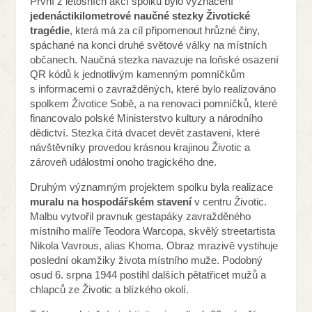
První z letošních akcí spolku bylo vyznačení
jedenáctikilometrové naučné stezky Životické
tragédie
, která má za cíl připomenout hrůzné činy,
spáchané na konci druhé světové války na místních
občanech. Naučná stezka navazuje na loňské osazení
QR kódů k jednotlivým kamenným pomníčkům
s informacemi o zavražděných, které bylo realizováno
spolkem Životice Sobě, a na renovaci pomníčků, které
financovalo polské Ministerstvo kultury a národního
dědictví. Stezka čítá dvacet devět zastavení, které
návštěvníky provedou krásnou krajinou Životic a
zároveň událostmi onoho tragického dne.
Druhým významným projektem spolku byla realizace
muralu na hospodářském stavení
v centru Životic.
Malbu vytvořil pravnuk gestapáky zavražděného
místního malíře Teodora Warcopa, skvělý streetartista
Nikola Vavrous, alias Khoma. Obraz mrazivě vystihuje
poslední okamžiky života místního muže. Podobný
osud 6. srpna 1944 postihl dalších pětatřicet mužů a
chlapců ze Životic a blízkého okolí.