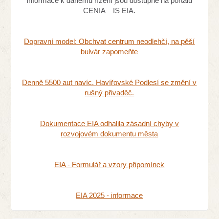
informace k danému řízení jsou dostupné na portálu
CENIA – IS EIA.
Dopravní model: Obchvat centrum neodlehčí, na pěší
bulvár zapomeňte
Denně 5500 aut navíc. Havířovské Podlesí se změní v
rušný přivaděč.
Dokumentace EIA odhalila zásadní chyby v
rozvojovém dokumentu města
EIA - Formulář a vzory připomínek
EIA 2025 - informace