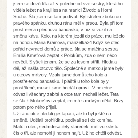
jsem se dověděla až v poledne od své sestry, která ho
viděla ležet na kraji lesa na hranici Životic a Horní
Suché. Šla jsem se tam podívat. Byl střelen zboku do
pravého spánku, druhou ránu měl v prsou. Byla při tom
prostřelena i plechová bandaska, v níž si vozil na
směnu kávu. Kolo, na kterém jezdil do práce, mu leželo
na nohou. Maria Krainová, manželka24 Když se otec
pořád nevracel domů z práce, šla se matčina sestra
Emilia Kmeťová zeptat k Polokům, zda o něm něco
nevědí. Slyšeli jenom, že se za lesem střílí. Hledala
dál, až našla otcovo tělo. Společně s matkou jsme byly
u otcovy mrtvoly. Vzaly jsme domů jeho kolo a
prostřelenou bandasku. I pláště u toho kola byly
prostřílené, museli jsme ho dát opravit. V poledne
odvezli všechny zabité a otce tam nechali ležet. Teta
se šla k Mokrošovi zeptat, co má s mrtvým dělat. Brzy
potom pro něho přijeli.
Už ráno otce hledali gestapáci, ale to byl ještě na
směně. Udělali prohlídku, podívali se i do komína.
Matčin otec, sedmdesátiletý stařeček, měl volkslistu
číslo tři, ale nemohl ji honem najít. Už ho chtěli odvést,