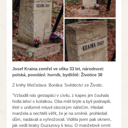
Josef Kraina
zemřel ve věku 33 let, národnost:
polská, povolání: horník, bydliště: Životice 38
Z knihy Mečislava Boráka: Svědectví ze Životic.
"Vzbudili nás gestapáci v civilu, z kapes jim čouhala
hrdla lahví s kořalkou. Oba měli brýle a byli podnapilí,
třetí v uniformě mluvil slezským nářečím. Hledali
manžela a nechtěli věřit, že je na směně. prohledali
dům, nadávali a vyhrožovali. Viděla jsem pak oknem,
jak vedli bratry Guziurovy k lesu. O manželově smrti