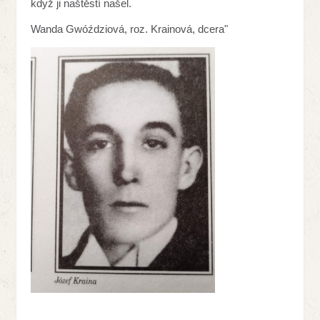
když ji naštěstí našel.
Wanda Gwóździová, roz. Krainová, dcera"