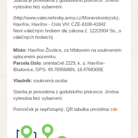
Stavba je provedena z godulského pískovce. Jméno
vytesáno bez vybarvení.
(http://www.valecnehroby.army.cz/Moravskoslezský,
Havířov, Havířov - číslo VH: CZE-8108-41842
Není válečným hrobem dle zákona č. 122/2004 Sb., o
válečných hrobech)
Místo:
Havířov-Životice, za hřbitovem na soukromém
oploceném pozemku.
Parcela číslo
: orientačně 2229, k. ú. Havířov-
Bludovice, GPS: 49.7695686N, 18.4768300E
Vlastník:
soukromá osoba
Stavba je provedena z godulského pískovce. Jména
vytesána bez vybarvení.
Pomníček je nepřístupný, QR tabulka umístěna
zde