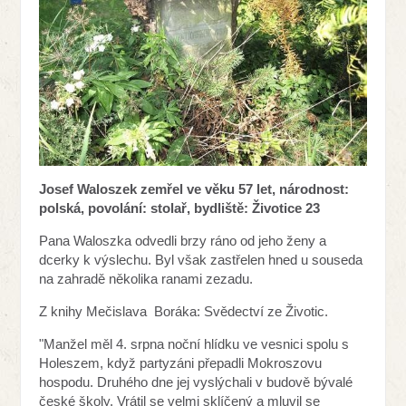
Josef Waloszek zemřel ve věku 57 let, národnost:
polská, povolání: stolař, bydliště: Životice 23
Pana Waloszka odvedli brzy ráno od jeho ženy a
dcerky k výslechu. Byl však zastřelen hned u souseda
na zahradě několika ranami zezadu.
Z knihy Mečislava Boráka: Svědectví ze Životic.
"Manžel měl 4. srpna noční hlídku ve vesnici spolu s
Holeszem, když partyzáni přepadli Mokroszovu
hospodu. Druhého dne jej vyslýchali v budově bývalé
české školy. Vrátil se velmi sklíčený a mluvil se