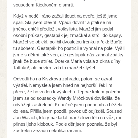
sousedem Kiedroněm o smrti.
Když v neděli ráno začali tlouct na dveře, ještě jsme
spali. Šla jsem otevřít. Vpadli dovnitř a ptali se na
jméno, chtěli předložit volkslistu. Manžel jim podal
osobní průkaz, gestapák jej zmačkal a strčil do kapsy.
Manžel se oblekl, políbil dvouletou Irenku a řekl: Buďte
tu sbohem. Gestapák ho postrčil a vyhnal na pole. Vyšli
jsme s dětmi také ven, ale gestapák nás zahnal zpátky,
jinak že bude střílet. Dcerka Maria volala z okna dílny
Tatínku!, ale nevím, zda to manžel slyšel.
Odvedli ho na Kiszkovu zahradu, potom se ozval
výstřel. Nemyslela jsem hned na nejhorší, řekli mi
přece, že ho vedou k výslechu. Teprve kolem poledne
jsem se od sousedky Wandy Mrózkové dověděla, že
odvážejí zastřelené. Konečně jsem pochopila a běžela
do lesa. Přišla jsem pozdě, povoz už odjížděl. Soused
Jan Walach, který nakládal manželovo tělo na vůz, mi
přinesl jeho klobouk. Podle děr jsem poznala, že byl
zastřelen zezadu několika ranami.