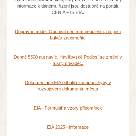
informace k danému řízení jsou dostupné na portálu
CENIA – IS EIA.
Dopravní model: Obchvat centrum neodlehčí, na pěší
bulvár zapomeňte
Denně 5500 aut navíc. Havířovské Podlesí se změní v
rušný přivaděč.
Dokumentace EIA odhalila zásadní chyby v
rozvojovém dokumentu města
EIA - Formulář a vzory připomínek
EIA 2025 - informace