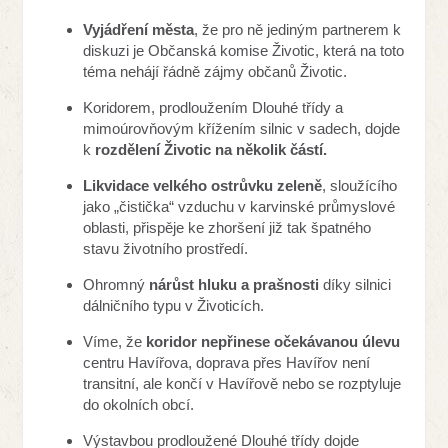
Vyjádření města
, že pro ně jediným partnerem k
diskuzi je Občanská komise Životic, která na toto
téma nehájí řádně zájmy občanů Životic.
Koridorem, prodloužením Dlouhé třídy a
mimoúrovňovým křížením silnic v sadech, dojde
k
rozdělení Životic na několik částí.
Likvidace velkého ostrůvku zeleně
, sloužícího
jako „čistička“ vzduchu v karvinské průmyslové
oblasti, přispěje ke zhoršení již tak špatného
stavu životního prostředí.
Ohromný
nárůst hluku a prašnosti
díky silnici
dálničního typu v Životicích.
Víme, že
koridor nepřinese očekávanou úlevu
centru Havířova, doprava přes Havířov není
transitní, ale končí v Havířově nebo se rozptyluje
do okolních obcí.
Výstavbou prodloužené Dlouhé třídy dojde