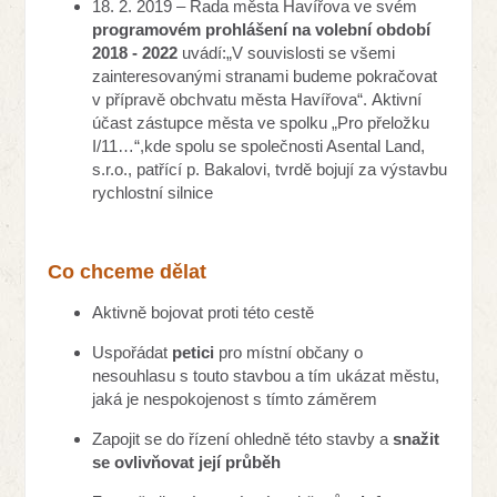
18. 2. 2019 – Rada města Havířova ve svém
programovém prohlášení na volební období
2018 - 2022
uvádí:„V souvislosti se všemi
zainteresovanými stranami budeme pokračovat
v přípravě obchvatu města Havířova“. Aktivní
účast zástupce města ve spolku „Pro přeložku
I/11…“,kde spolu se společnosti Asental Land,
s.r.o., patřící p. Bakalovi, tvrdě bojují za výstavbu
rychlostní silnice
Co chceme dělat
Aktivně bojovat proti této cestě
Uspořádat
petici
pro místní občany o
nesouhlasu s touto stavbou a tím ukázat městu,
jaká je nespokojenost s tímto záměrem
Zapojit se do řízení ohledně této stavby a
snažit
se ovlivňovat její průběh