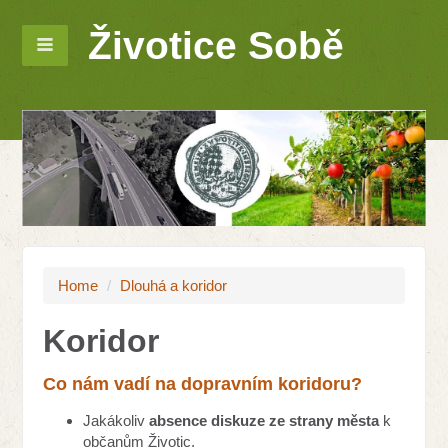
Životice Sobě
Home
/
Dlouhá a koridor
Koridor
Co nám vadí na dopravním koridoru?
Jakákoliv
absence diskuze ze strany města
k
občanům Životic.