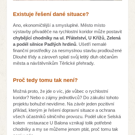
Existuje řešení dané situace?
Ano, ekonomičtější a smysluplné. Město místo
výstavby přivaděče na rychlostní koridor může postavit
chybějící chodníky na ul. Přátelství, U Křížů, Zelená
a podél silnice Padlých hrdinů
. Ušetří nemalé
finanční prostředky za nesmyslnou stavbu prodloužené
Dlouhé třídy a zároveň splatí svůj letitý dluh občanům
města a návštěvníkům Těrlické přehrady.
Proč tedy tomu tak není?
Možná proto, že jde o víc, jde vůbec o rychlostní
koridor? Nebo o zájmy jednotlivců? Do zákulisí tohoto
projektu bohužel nevidíme. Na závěr jeden pozitivní
příklad, kterým je řešení dopravní situace a ochrana
všech účastníků silničního provozu. Podél ulice Selská
kolem restaurace U Balona vznikají tolik potřebné
chodníky a my se můžeme jenom ptát, proč tomu tak