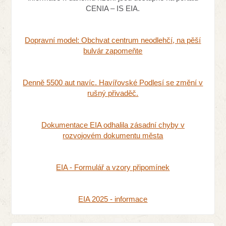
CENIA – IS EIA.
Dopravní model: Obchvat centrum neodlehčí, na pěší
bulvár zapomeňte
Denně 5500 aut navíc. Havířovské Podlesí se změní v
rušný přivaděč.
Dokumentace EIA odhalila zásadní chyby v
rozvojovém dokumentu města
EIA - Formulář a vzory připomínek
EIA 2025 - informace