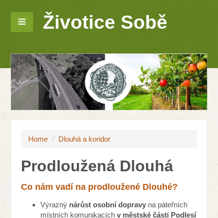
Životice Sobě
Home
/
Dlouhá a koridor
Prodloužená Dlouhá
Co nám vadí na prodloužené Dlouhé?
Výrazný
nárůst osobní dopravy
na páteřních
místních komunikacích
v městské části Podlesí