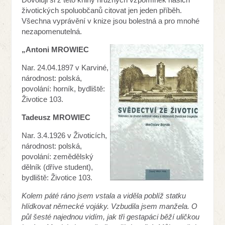
životických spoluobčanů citovat jen jeden příběh.
Všechna vyprávění v knize jsou bolestná a pro mnohé
nezapomenutelná.
„Antoni MROWIEC
Nar. 24.04.1897 v Karviné,
národnost: polská,
povolání: horník, bydliště:
Životice 103.
Tadeusz MROWIEC
Nar. 3.4.1926 v Životicích,
národnost: polská,
povolání: zemědělský
dělník (dříve student),
bydliště: Životice 103.
Kolem páté ráno jsem vstala a viděla poblíž statku
hlídkovat německé vojáky. Vzbudila jsem manžela. O
půl šesté najednou vidím, jak tři gestapáci běží uličkou