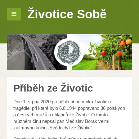
Životice Sobě
Příběh ze Životic
Dne 1. srpna 2020 proběhla připomínka životické
tragédie, při které bylo 6.8.1944 popraveno 36 polských
a českých mužů a chlapců ze Životic. O tomto
hrůzném činu napsal pan Mečislav Borak velmi
zajímavou knihu „Svědectví ze Životic“.
Dovoluji si z této knihy hrůzných vzpomínek našich