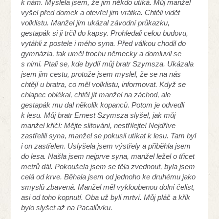
k nám. Myslela jsem, že jim někdo utíká. Můj manžel
vyšel před domek a otevřel jim vrátka. Chtěli vidět
volklistu. Manžel jim ukázal závodní průkazku,
gestapák si ji trčil do kapsy. Prohledali celou budovu,
vytáhli z postele i mého syna. Před válkou chodil do
gymnázia, tak uměl trochu německy a domluvil se
s nimi. Ptali se, kde bydlí můj bratr Szymsza. Ukázala
jsem jim cestu, protože jsem myslel, že se na nás
chtějí u bratra, co měl volklistu, informovat. Když se
chlapec oblékal, chtěl jít manžel na záchod, ale
gestapák mu dal několik kopanců. Potom je odvedli
k lesu. Můj bratr Ernest Szymsza slyšel, jak můj
manžel křičí: Mějte slitování, nestřílejte! Nejdříve
zastřelili syna, manžel se pokusil utíkat k lesu. Tam byl
i on zastřelen. Uslyšela jsem výstřely a přiběhla jsem
do lesa. Našla jsem nejprve syna, manžel ležel o třicet
metrů dál. Pokoušela jsem se těla zvednout, byla jsem
celá od krve. Běhala jsem od jednoho ke druhému jako
smyslů zbavená. Manžel měl vykloubenou dolní čelist,
asi od toho kopnutí. Oba už byli mrtví. Můj pláč a křik
bylo slyšet až na Pacalůvku.