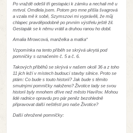
Po vraždě odešli tři gestapáci k zámku a nechali mě u
mrtvol. Omdlela jsem. Potom pro mne přišla švagrová
a vzala mě k sobě, Szymszovi mi vyprávěli, že můj
chlapec pravděpodobně po prvním výstřelu ještě žil.
Gestapák se k němu vrátil a druhou ranou ho dobil.
Amalia Mrowcová, manželka a matka“
Vzpomínka na tento příběh se skrývá ukrytá pod
pomníčky s označením č. 5 a č. 6.
Takových příběhů se skrývá v našem okolí 36 a z toho
11 jich leží v místech budoucí stavby silnice. Proto se
ptám: Co bude s touto historií? Jak bude s těmito
smutnými pomníčky naloženo? Životice tady se svou
historií byly mnohem dříve než město Havířov. Mohou
lidé radnice opravdu pro pár peněz bezohledně
připravovat další neštěstí pro naše Životice?
Další ohrožené pomníčky: