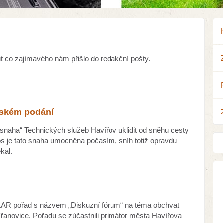
ut co zajímavého nám přišlo do redakční pošty.
vském podání
snaha“ Technických služeb Havířov uklidit od sněhu cesty
os je tato snaha umocněna počasím, sníh totiž opravdu
kal.
LAR pořad s názvem „Diskuzní fórum“ na téma obchvat
Třanovice. Pořadu se zúčastnili primátor města Havířova