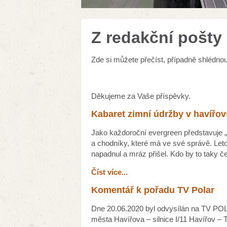
Z redakční pošty
Zde si můžete přečíst, případně shlédno
Děkujeme za Vaše příspěvky.
Kabaret zimní údržby v havířo
Jako každoroční evergreen představuje „
a chodníky, které má ve své správě. Let
napadnul a mráz přišel. Kdo by to taky če
Číst více...
Komentář k pořadu TV Polar
Dne 20.06.2020 byl odvysílán na TV PO
města Havířova – silnice I/11 Havířov – 