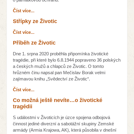
Číst více...
Střípky ze Životic
Číst více...
Příběh ze Životic
Dne 1. srpna 2020 proběhla připomínka životické
tragédie, při které bylo 6.8.1944 popraveno 36 polských
a českých mužů a chlapců ze Životic. O tomto
hrůzném činu napsal pan Mečislav Borak velmi
zajímavou knihu „Svědectví ze Životic“.
Číst více...
Co možná ještě nevíte…o životické
tragédii
S událostmi v Životicích je úzce spojena odbojová
činnost jediné diverzní a sabotážní skupiny Zemské
armády (Armia Krajowa, AK), která působila v dnešní