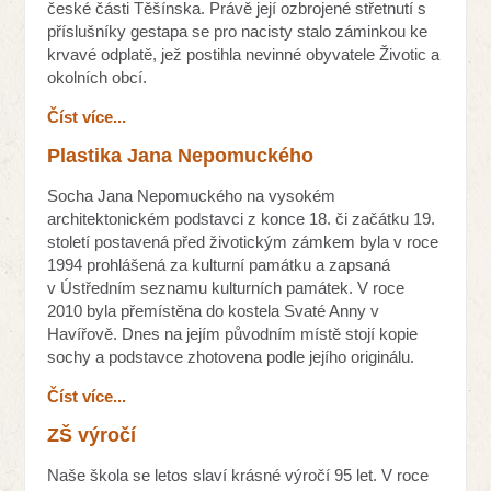
české části Těšínska. Právě její ozbrojené střetnutí s
příslušníky gestapa se pro nacisty stalo záminkou ke
krvavé odplatě, jež postihla nevinné obyvatele Životic a
okolních obcí.
Číst více...
Plastika Jana Nepomuckého
Socha Jana Nepomuckého na vysokém
architektonickém podstavci z konce 18. či začátku 19.
století postavená před životickým zámkem byla v roce
1994 prohlášená za kulturní památku a zapsaná
v Ústředním seznamu kulturních památek. V roce
2010 byla přemístěna do kostela Svaté Anny v
Havířově. Dnes na jejím původním místě stojí kopie
sochy a podstavce zhotovena podle jejího originálu.
Číst více...
ZŠ výročí
Naše škola se letos slaví krásné výročí 95 let. V roce