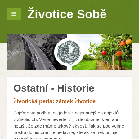
Životice Sobě
Ostatní - Historie
Životická perla: zámek Životice
Pojďme se podívat na jeden z nejcennějších objektů
v Životicích. Věřte nevěřte, žijí zde občané, kteří ani
netuší, že zde máme takový skvost. Tak se podívejme
trošku do historie i té nedávné, kterak zámek bojuje
o památkovou ochranu.