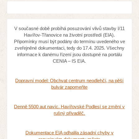
V současné době probíhá posuzování vlivů stavby I/11
Havířov-Třanovice na životní prostředí (EIA).
Připomínky musí být podány do termínu uvedeného ve
zveřejněné dokumentaci, tedy do 17.4. 2025. Všechny
informace k danému řízení jsou dostupné na portálu
CENIA – IS EIA.
Dopravní model: Obchvat centrum neodlehčí, na pěší
bulvár zapomeňte
Denně 5500 aut navíc. Havířovské Podlesí se změní v
rušný přivaděč.
Dokumentace EIA odhalila zásadní chyby v