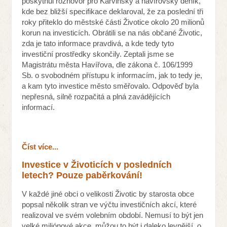
poskytnul rozhovor pro Karvinský a havířovský deník,
kde bez bližší specifikace deklaroval, že za poslední tři
roky přiteklo do městské části Životice okolo 20 milionů
korun na investicích. Obrátili se na nás občané Životic,
zda je tato informace pravdivá, a kde tedy tyto
investiční prostředky skončily. Zeptali jsme se
Magistrátu města Havířova, dle zákona č. 106/1999
Sb. o svobodném přístupu k informacím, jak to tedy je,
a kam tyto investice město směřovalo. Odpověď byla
nepřesná, silně rozpačitá a plná zavádějících
informací.
Číst více...
Investice v Životicích v posledních
letech? Pouze paběrkování!
V každé jiné obci o velikosti Životic by starosta obce
popsal několik stran ve výčtu investičních akcí, které
realizoval ve svém volebním období. Nemusí to být jen
velké miliónové akce, můžou to být i daleko levnější, o