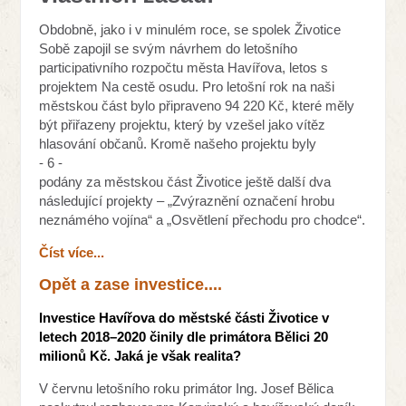
Obdobně, jako i v minulém roce, se spolek Životice
Sobě zapojil se svým návrhem do letošního
participativního rozpočtu města Havířova, letos s
projektem Na cestě osudu. Pro letošní rok na naši
městskou část bylo připraveno 94 220 Kč, které měly
být přiřazeny projektu, který by vzešel jako vítěz
hlasování občanů. Kromě našeho projektu byly
- 6 -
podány za městskou část Životice ještě další dva
následující projekty – „Zvýraznění označení hrobu
neznámého vojína“ a „Osvětlení přechodu pro chodce“.
Číst více...
Opět a zase investice....
Investice Havířova do městské části Životice v
letech 2018–2020 činily dle primátora Bělici 20
milionů Kč. Jaká je však realita?
V červnu letošního roku primátor Ing. Josef Bělica