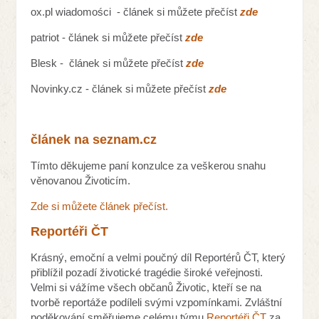
ox.pl
wiadomości - článek si můžete přečíst
zde
patriot - článek si můžete přečíst
zde
Blesk - článek si můžete přečíst
zde
Novinky.cz - článek si můžete přečíst
zde
článek na seznam.cz
Tímto děkujeme paní konzulce za veškerou snahu
věnovanou Životicím.
Zde si můžete článek přečíst.
Reportéři ČT
Krásný, emoční a velmi poučný díl Reportérů ČT, který
přiblížil pozadí životické tragédie široké veřejnosti.
Velmi si vážíme všech občanů Životic, kteří se na
tvorbě reportáže podíleli svými vzpomínkami. Zvláštní
poděkování směřujeme celému týmu
Reportéři ČT
za