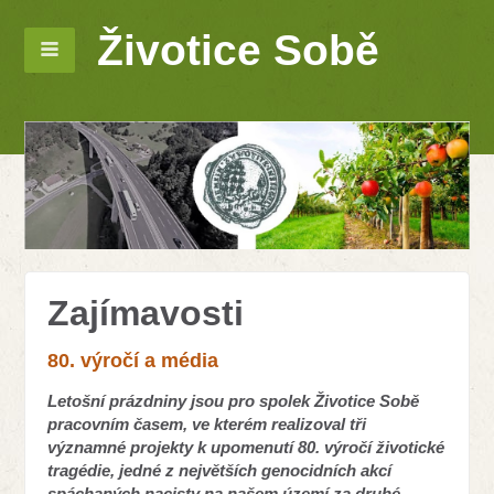
Životice Sobě
Zajímavosti
80. výročí a média
Letošní prázdniny jsou pro spolek Životice Sobě
pracovním časem, ve kterém realizoval tři
významné projekty k upomenutí 80. výročí životické
tragédie, jedné z největších genocidních akcí
spáchaných nacisty na našem území za druhé