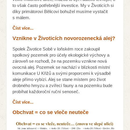
to však často potřebnější investice. My v Životicích si
díky primátorovi Bělicovi bohužel musíme vystačit
s málem.
Číst více...
Vznikne v Životicích novorozenecká alej?
Spolek Životice Sobě v loňském roce zakoupil
spolkový pozemek pro účely ekologické výchovy a
zároveň se rozhodl, že na pozemku vznikne nová
ovocná alej. Pozemek se nachází v blízkosti místní
komunikace U Křižů a svými proporcemi k výsadbě
aleje přímo vybízí. Alej se stane místem pro život
drobného hmyzu a zvířecí fauny a na pozemku bude
probíhat každoroční ruční senoseč.
Číst více...
Obchvat = co se vleče neuteče