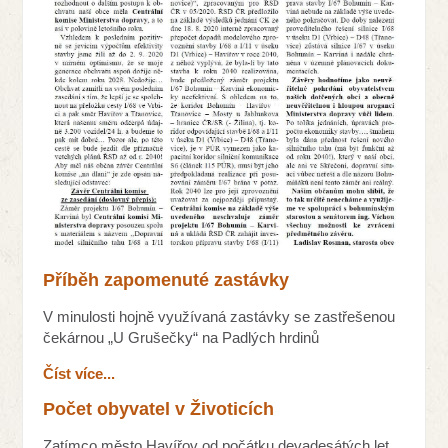
Příběh zapomenuté zastávky
V minulosti hojně využívaná zastávky se zastřešenou
čekárnou „U Grušečky“ na Padlých hrdinů
Číst více...
Počet obyvatel v Životicích
Zatímco město Havířov od počátku devadesátých let