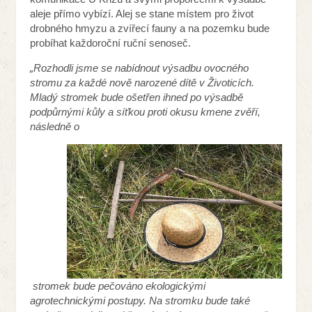
aleje přímo vybízí. Alej se stane místem pro život
drobného hmyzu a zvířecí fauny a na pozemku bude
probíhat každoroční ruční senoseč.
„Rozhodli jsme se nabídnout výsadbu ovocného
stromu za každé nově narozené dítě v Životicích.
Mladý stromek bude ošetřen ihned po výsadbě
podpůrnými kůly a síťkou proti okusu kmene zvěří,
následně o
stromek bude pečováno ekologickými
agrotechnickými postupy. Na stromku bude také