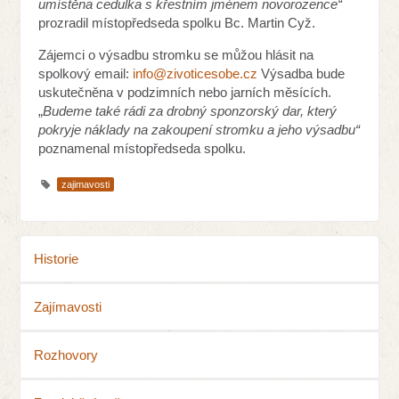
umístěna cedulka s křestním jméne
m novorozence“
prozradil místopředseda spolku Bc. Martin Cyž.
Zájemci o výsadbu stromku se můžou hlásit na
spolkový email:
info@zivoticesobe.cz
Výsadba bude
uskutečněna v podzimních nebo jarních měsících.
„
Budeme také rádi za drobný sponzorský dar, který
pokryje náklady na zakoupení stromku a jeho výsadbu“
poznamenal místopředseda spolku.
zajimavosti
Historie
Zajímavosti
Rozhovory