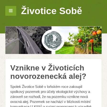
Životice Sobě
Vznikne v Životicích
novorozenecká alej?
Spolek Životice Sobě v loňském roce zakoupil
spolkový pozemek pro účely ekologické výchovy a
zároveň se rozhodl, že na pozemku vznikne nová
ovocná alej. Pozemek se nachází v blízkosti místní
komunikace U Křižů a svými proporcemi k výsadbě