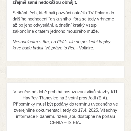
zřejmě sami nedokážou obhájit.
Setkání těch, kteří byli pozváni natočila TV Polar a do
dalšího hodnocení "diskusního" fóra se tedy vrhneme
až po jeho odvysílání, a dnešní krátký vstup
zakončíme citátem jednoho moudrého muže.
Nesouhlasím s tím, co říkáš, ale do poslední kapky
krve budu bránit tvé právo to říci
. - Voltaire.
V současné době probíhá posuzování vlivů stavby I/11
Havířov-Třanovice na životní prostředí (EIA).
Připomínky musí být podány do termínu uvedeného ve
zveřejněné dokumentaci, tedy do 17.4. 2025. Všechny
informace k danému řízení jsou dostupné na portálu
CENIA – IS EIA.