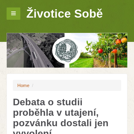
Životice Sobě
Home
/
Debata o studii
proběhla v utajení,
pozvánku dostali jen
vyvolení.