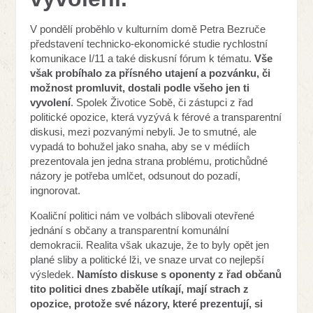
V pondělí proběhlo v kulturním domě Petra Bezruče
představení technicko-ekonomické studie rychlostní
komunikace I/11 a také diskusní fórum k tématu.
Vše
však probíhalo za přísného utajení a pozvánku, či
možnost promluvit, dostali podle všeho jen ti
vyvolení
.
Spolek Životice Sobě, či zástupci z řad
politické opozice, která vyzývá k férové a transparentní
diskusi, mezi pozvanými nebyli.
Je to smutné, ale
vypadá to bohužel jako snaha, aby se v médiích
prezentovala jen jedna strana problému, protichůdné
názory je potřeba umlčet, odsunout do pozadí,
ingnorovat.
Koaliční politici nám ve volbách slibovali otevřené
jednání s občany a transparentní komunální
demokracii. Realita však ukazuje, že to byly opět jen
plané sliby a politické lži, ve snaze urvat co nejlepší
výsledek.
Namísto diskuse s oponenty z řad občanů
tito politici dnes zbaběle utíkají, mají strach z
opozice, protože své názory, které prezentují, si