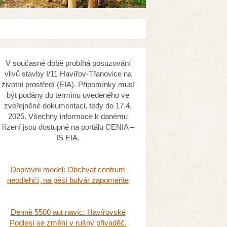
V současné době probíhá posuzování
vlivů stavby I/11 Havířov-Třanovice na
životní prostředí (EIA). Připomínky musí
být podány do termínu uvedeného ve
zveřejněné dokumentaci, tedy do 17.4.
2025. Všechny informace k danému
řízení jsou dostupné na portálu CENIA –
IS EIA.
Dopravní model: Obchvat centrum
neodlehčí, na pěší bulvár zapomeňte
Denně 5500 aut navíc. Havířovské
Podlesí se změní v rušný přivaděč.