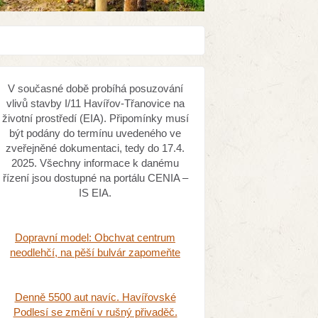
V současné době probíhá posuzování
vlivů stavby I/11 Havířov-Třanovice na
životní prostředí (EIA). Připomínky musí
být podány do termínu uvedeného ve
zveřejněné dokumentaci, tedy do 17.4.
2025. Všechny informace k danému
řízení jsou dostupné na portálu CENIA –
IS EIA.
Dopravní model: Obchvat centrum
neodlehčí, na pěší bulvár zapomeňte
Denně 5500 aut navíc. Havířovské
Podlesí se změní v rušný přivaděč.