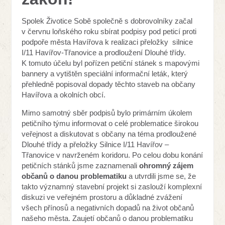
Spolek Životice Sobě společně s dobrovolníky začal
v červnu loňského roku sbírat podpisy pod peticí proti
podpoře města Havířova k realizaci přeložky silnice
I/11 Havířov-Třanovice a prodloužení Dlouhé třídy.
K tomuto účelu byl pořízen petiční stánek s mapovými
bannery a vytištěn speciální informační leták, který
přehledně popisoval dopady těchto staveb na občany
Havířova a okolních obcí.
Mimo samotný sběr podpisů bylo primárním úkolem
petičního týmu informovat o celé problematice širokou
veřejnost a diskutovat s občany na téma prodloužené
Dlouhé třídy a přeložky Silnice I/11 Havířov –
Třanovice v navrženém koridoru. Po celou dobu konání
petičních stánků jsme zaznamenali
ohromný zájem
občanů o danou problematiku
a utvrdili jsme se, že
takto významný stavební projekt si zaslouží komplexní
diskuzi ve veřejném prostoru a důkladné zvážení
všech přínosů a negativních dopadů na život občanů
našeho města. Zaujetí občanů o danou problematiku