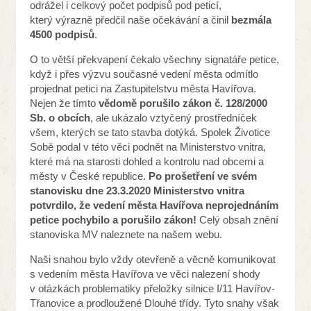
odrážel i celkový počet podpisů pod peticí,
který výrazně předčil naše očekávání a činil
bezmála
4500 podpisů
.
O to větší překvapení čekalo všechny signatáře petice,
když i přes výzvu současné vedení města odmítlo
projednat petici na Zastupitelstvu města Havířova.
Nejen že tímto
vědomě porušilo zákon č. 128/2000
Sb. o obcích
, ale ukázalo vztyčený prostředníček
všem, kterých se tato stavba dotýká. Spolek Životice
Sobě podal v této věci podnět na Ministerstvo vnitra,
které má na starosti dohled a kontrolu nad obcemi a
městy v České republice.
Po prošetření ve svém
stanovisku dne 23.3.2020 Ministerstvo vnitra
potvrdilo, že vedení města Havířova neprojednáním
petice pochybilo a porušilo zákon!
Celý obsah znění
stanoviska MV naleznete na našem webu.
Naši snahou bylo vždy otevřeně a věcně komunikovat
s vedením města Havířova ve věci nalezení shody
v otázkách problematiky přeložky silnice I/11 Havířov-
Třanovice a prodloužené Dlouhé třídy. Tyto snahy však