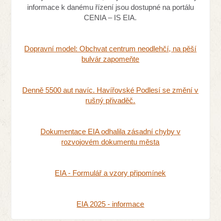
informace k danému řízení jsou dostupné na portálu
CENIA – IS EIA.
Dopravní model: Obchvat centrum neodlehčí, na pěší
bulvár zapomeňte
Denně 5500 aut navíc. Havířovské Podlesí se změní v
rušný přivaděč.
Dokumentace EIA odhalila zásadní chyby v
rozvojovém dokumentu města
EIA - Formulář a vzory připomínek
EIA 2025 - informace