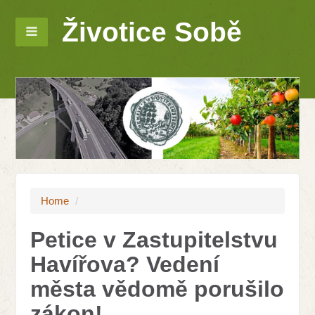
Životice Sobě
Home
/
Petice v Zastupitelstvu
Havířova? Vedení
města vědomě porušilo
zákon!