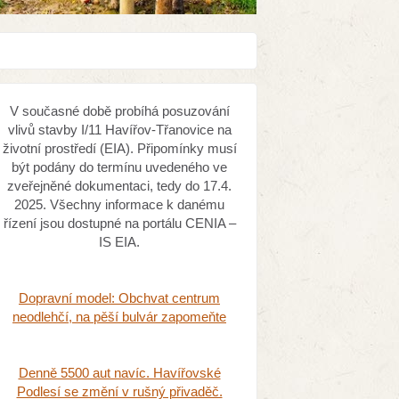
V současné době probíhá posuzování
vlivů stavby I/11 Havířov-Třanovice na
životní prostředí (EIA). Připomínky musí
být podány do termínu uvedeného ve
zveřejněné dokumentaci, tedy do 17.4.
2025. Všechny informace k danému
řízení jsou dostupné na portálu CENIA –
IS EIA.
Dopravní model: Obchvat centrum
neodlehčí, na pěší bulvár zapomeňte
Denně 5500 aut navíc. Havířovské
Podlesí se změní v rušný přivaděč.