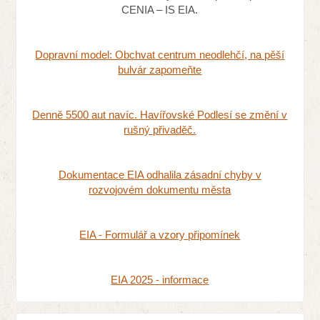
CENIA – IS EIA.
Dopravní model: Obchvat centrum neodlehčí, na pěší
bulvár zapomeňte
Denně 5500 aut navíc. Havířovské Podlesí se změní v
rušný přivaděč.
Dokumentace EIA odhalila zásadní chyby v
rozvojovém dokumentu města
EIA - Formulář a vzory připomínek
EIA 2025 - informace