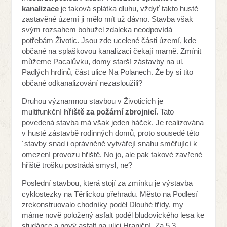
kanalizace
je taková splátka dluhu, vždyť takto hustě
zastavěné území ji mělo mít už dávno. Stavba však
svým rozsahem bohužel zdaleka neodpovídá
potřebám Životic. Jsou zde ucelené části území, kde
občané na splaškovou kanalizaci čekají marně. Zmínit
můžeme Pacalůvku, domy starší zástavby na ul.
Padlých hrdinů, část ulice Na Polanech. Že by si tito
občané odkanalizování nezasloužili?
Druhou významnou stavbou v Životicích je
multifunkční
hřiště za požární zbrojnicí
. Tato
povedená stavba má však jeden háček. Je realizována
v husté zástavbě rodinných domů, proto sousedé této
´stavby snad i oprávněně vytvářejí snahu směřující k
omezení provozu hřiště. No jo, ale pak takové zavřené
hřiště trošku postrádá smysl, ne?
Poslední stavbou, která stojí za zmínku je výstavba
cyklostezky na Těrlickou přehradu. Město na Podlesí
zrekonstruovalo chodníky podél Dlouhé třídy, my
máme nově položený asfalt podél bludovického lesa ke
studánce a nový asfalt na ulici Hraniční. Za 5,3