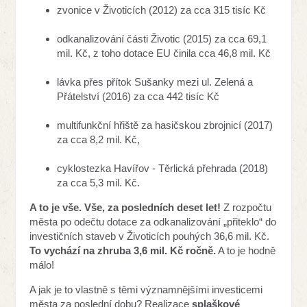
zvonice v Životicích (2012) za cca 315 tisíc Kč
odkanalizování části Životic (2015) za cca 69,1
mil. Kč, z toho dotace EU činila cca 46,8 mil. Kč
lávka přes přítok Sušanky mezi ul. Zelená a
Přátelství (2016) za cca 442 tisíc Kč
multifunkční hřiště za hasičskou zbrojnicí (2017)
za cca 8,2 mil. Kč,
cyklostezka Havířov - Těrlická přehrada (2018)
za cca 5,3 mil. Kč.
A to je vše. Vše, za posledních deset let!
Z rozpočtu
města po odečtu dotace za odkanalizování „přiteklo“ do
investičních staveb v Životicích pouhých 36,6 mil. Kč.
To vychází na zhruba 3,6 mil. Kč ročně.
A to je hodně
málo!
A jak je to vlastně s těmi významnějšími investicemi
města za poslední dobu? Realizace
splaškové