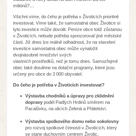
miliónů?…
Všichni víme, do čeho je potřeba v Životicích prioritně
investovat. Víme také, že samostatná obec Životice si
tyto investice může dovolit. Peníze obce totiž zůstanou
v Životicích, nebude potřeba sponzorovat´jiné městské
části. Již dnes lze reálně odhadnout, že na stavební
investice samostatná obec může vynaložit
dvojnásobné množství svých
vlastních prostředků, než je tomu dnes. Samozřejmě
obec také dosáhne na dotační programy, které jsou
určeny pro obce do 3 000 obyvatel.
Do čeho je potřeba v Životicích investovat?
Výstavba chodníků a úpravy pro zklidnění
dopravy
podél Padlých Hrdinů směrem na
Pacalůvku, na ulicích Zelená a Přátelství.
Výstavba spolkového domu nebo sokolovny
pro rozvoj spolkové činnosti v Životicích, který
se stane duchovním centrem Životic.